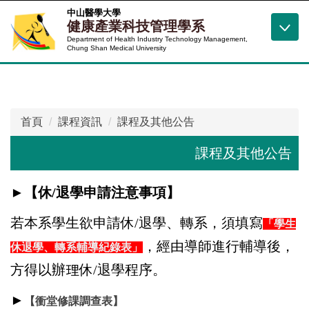
跳
中山醫學大學
健康產業科技管理學系
到
Department of Health Industry Technology Management,
主
Chung Shan Medical University
要
內
容
區
首頁
課程資訊
課程及其他公告
課程及其他公告
►
【休/退學申請注意事項】
若本系學生欲申請休/退學、轉系，須填寫
「學生
，經由導師進行輔導後，
休退學、轉系輔導紀錄表」
方得以辦理休/退學程序。
►
【
衝堂修課調查表
】