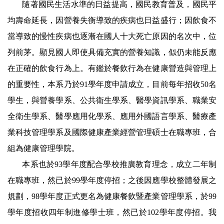
隨著國民生活水準的日益提高，國民教育普及，國民平
均壽命延長，因營養失衡導致的疾病也日益盛行；因飲食不
當導致的慢性疾病也逐漸在國人十大死亡原因的名次中，位
列前茅。顯見國人即使具備充實的營養知識，似仍未能反應
在正確的飲食行為上。有鑑於餐飲行為在健康營造與管理上
的重要性，本系乃於91學年度申請成立，目前每年招收50名
學生，與營養學系、公共衛生學系
、醫學資訊學系
、職業安
全衛生學系
、醫學應用化學系、
應用外國語言學系
、醫療產
業科技管理學系及國際健康產業經營管理碩士在職專班，合
組為健康管理學院。
本系也於93學年度配合學校推廣教育理念，成立二年制
在職專班
，然已於99學年度停招；
之後因應學校整體發展之
規劃
，98學年度正式更名為健康餐飲暨產業管理學系，
於99
學年度招收四年制進修學士班，然已於102學年度停招。我