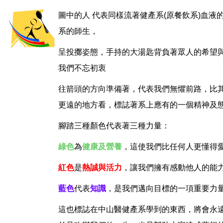
圖中的人 代表同樣流著健產系(原餐飲系)血液
系的師生，
呈投擲姿態，手持的大湯匙背負著眾人的希望
我們不忘初衷
往箭頭的方向準備著，代表我們無懼前路，比
更遠的地方看，標誌著系上應有的一個精神及
腳踏三種顏色代表著三種力量：
綠色
為
健康及營養
，這使我們比任何人更懂得
紅色
是
熱誠與活力
，讓我們擁有感動他人的能
藍色
代表
知識
，是我們邁向目標的一項重要力
這也標誌在中山醫健產系學到的東西，將會永